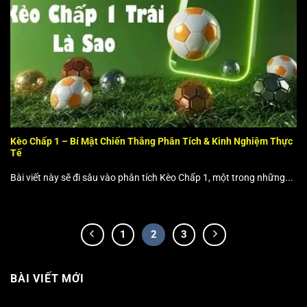
Kèo Chấp 1 – Bí Mật Chiến Thắng Phân Tích & Kinh Nghiệm Thực
Tế
Bài viết này sẽ đi sâu vào phân tích Kèo Chấp 1, một trong những...
1
2
3
BÀI VIẾT MỚI