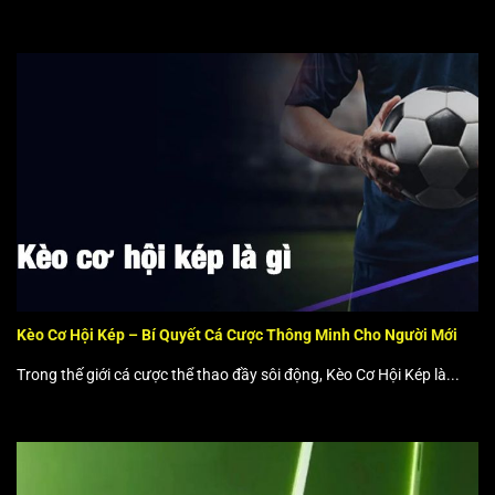
Kèo Cơ Hội Kép – Bí Quyết Cá Cược Thông Minh Cho Người Mới
Trong thế giới cá cược thể thao đầy sôi động, Kèo Cơ Hội Kép là...