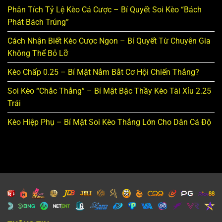
Phân Tích Tỷ Lệ Kèo Cá Cược – Bí Quyết Soi Kèo “Bách
Phát Bách Trúng”
Cách Nhận Biết Kèo Cược Ngon – Bí Quyết Từ Chuyên Gia
Không Thể Bỏ Lỡ
Kèo Chấp 0.25 – Bí Mật Nắm Bắt Cơ Hội Chiến Thắng?
Soi Kèo “Chắc Thắng” – Bí Mật Bậc Thầy Kèo Tài Xỉu 2.25
Trái
Kèo Hiệp Phụ – Bí Mật Soi Kèo Thắng Lớn Cho Dân Cá Độ