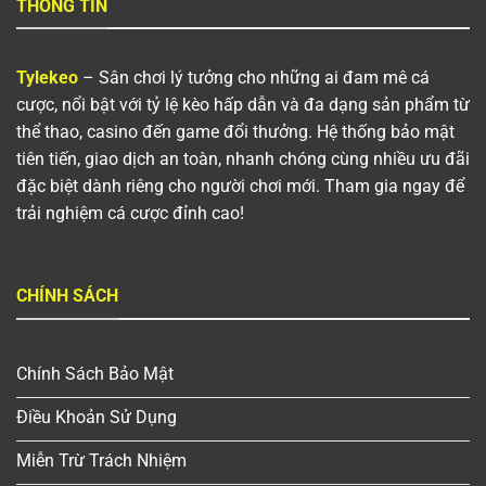
THÔNG TIN
Tylekeo
– Sân chơi lý tưởng cho những ai đam mê cá
cược, nổi bật với tỷ lệ kèo hấp dẫn và đa dạng sản phẩm từ
thể thao, casino đến game đổi thưởng. Hệ thống bảo mật
tiên tiến, giao dịch an toàn, nhanh chóng cùng nhiều ưu đãi
đặc biệt dành riêng cho người chơi mới. Tham gia ngay để
trải nghiệm cá cược đỉnh cao!
CHÍNH SÁCH
Chính Sách Bảo Mật
Điều Khoản Sử Dụng
Miễn Trừ Trách Nhiệm