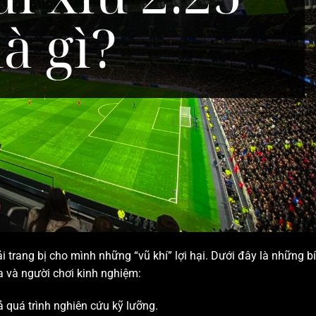
i trang bị cho mình những “vũ khí” lợi hại. Dưới đây là những b
a và người chơi kinh nghiệm:
ả quá trình nghiên cứu kỹ lưỡng.