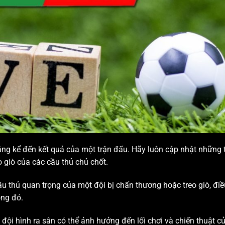
đáng kể đến kết quả của một trận đấu. Hãy luôn cập nhật những
o giò của các cầu thủ chủ chốt.
 thủ quan trọng của một đội bị chấn thương hoặc treo giò, đi
óng đó.
đội hình ra sân có thể ảnh hưởng đến lối chơi và chiến thuật c