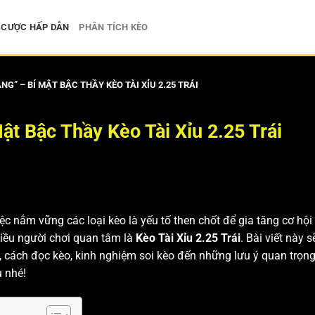
 CƯỢC HẤP DẪN
PHÂN TÍCH KÈO
NG” – BÍ MẬT BẬC THẦY KÈO TÀI XỈU 2.25 TRÁI
ật Bậc Thầy Kèo Tài Xỉu 2.25 Trái
ệc nắm vững các loại kèo là yếu tố then chốt để gia tăng cơ hội
iều người chơi quan tâm là
Kèo Tài Xỉu 2.25 Trái
. Bài viết này s
a, cách đọc kèo, kinh nghiệm soi kèo đến những lưu ý quan trọn
u nhé!