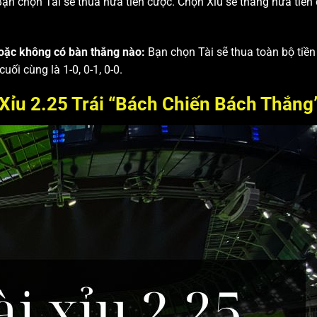
ạn chọn Tài sẽ thua nửa tiền cược. Chọn Xỉu sẽ thắng nửa tiền
hoặc không có bàn thắng nào:
Bạn chọn Tài sẽ thua toàn bộ tiền
uối cùng là 1-0, 0-1, 0-0.
i Xỉu 2.25 Trái “Bách Chiến Bách Thắng