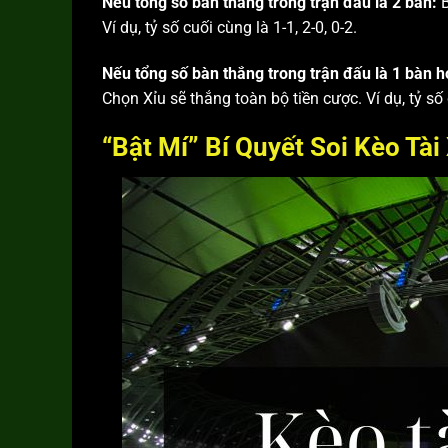
Nếu tổng số bàn thắng trong trận đấu là 2 bàn:
B
Ví dụ, tỷ số cuối cùng là 1-1, 2-0, 0-2.
Nếu tổng số bàn thắng trong trận đấu là 1 bàn 
Chọn Xỉu sẽ thắng toàn bộ tiền cược. Ví dụ, tỷ số c
“Bật Mí” Bí Quyết Soi Kèo Tà