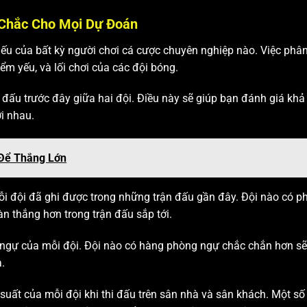
 Chắc Cho Mọi Dự Đoán
ếu của bất kỳ người chơi cá cược chuyên nghiệp nào. Việc phân
ểm yếu, và lối chơi của các đội bóng.
đấu trước đây giữa hai đội. Điều này sẽ giúp bạn đánh giá kh
i nhau.
 Để Thắng Lớn
i đội đã ghi được trong những trận đấu gần đây. Đội nào có p
àn thắng hơn trong trận đấu sắp tới.
ngự của mỗi đội. Đội nào có hàng phòng ngự chắc chắn hơn sẽ
.
suất của mỗi đội khi thi đấu trên sân nhà và sân khách. Một số