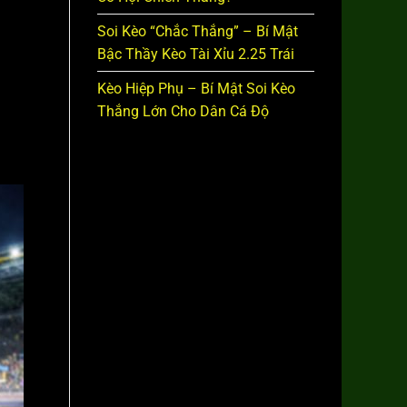
Soi Kèo “Chắc Thắng” – Bí Mật
Bậc Thầy Kèo Tài Xỉu 2.25 Trái
Kèo Hiệp Phụ – Bí Mật Soi Kèo
Thắng Lớn Cho Dân Cá Độ