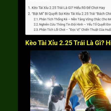
Kèo Tài Xỉu 2.25 Trái Là Gì? Hiểu Rõ Để Chơi Hay
“Bật Mí” Bí Quyết Soi Kèo Tài Xỉu 2.25 Trái “Bách C
Phân Tích Thống Kê – Nền Tảng Vững Chắc Cho M
Nghiên Cứu Thông Tin Đội Hình – Yếu Tố Quyết Đị
Phân Tích Lối Chơi – “Đọc Vị” Chiến Thuật Của Hu
Kèo Tài Xỉu 2.25 Trái Là Gì? 