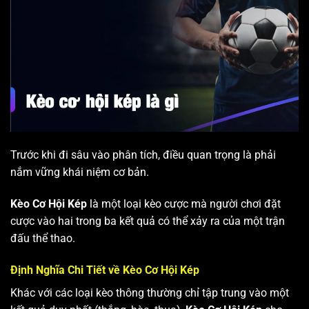
Trước khi đi sâu vào phân tích, điều quan trọng là phải
nắm vững khái niệm cơ bản.
Kèo Cơ Hội Kép
là một loại kèo cược mà người chơi đặt
cược vào hai trong ba kết quả có thể xảy ra của một trận
đấu thể thao.
Định Nghĩa Chi Tiết về Kèo Cơ Hội Kép
Khác với các loại kèo thông thường chỉ tập trung vào một