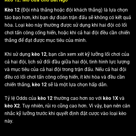
Kèo 12
(Đội nhà thắng hoặc đội khách thắng) là lựa chọn
táo bạo hơn, khi bạn dự đoán trận đấu sẽ không có kết quả
hòa. Loại kèo này thường được sử dụng khi hai đội có lối
chơi tấn công cống hiến, hoặc khi cả hai đội đều cần chiến
thắng để đạt được mục tiêu của mình.
Khi sử dụng
kèo 12
, bạn cần xem xét kỹ lưỡng lối chơi của
cả hai đội, lịch sử đối đầu giữa hai đội, tình hình lực lượng
và mục tiêu của cả hai đội trong trận đấu. Nếu cả hai đội
đều có lối chơi tấn công cống hiến, ít khi hòa và đều cần
chiến thắng,
kèo 12
sẽ là một lựa chọn hấp dẫn.
Tỷ lệ Odds của
kèo 12
thường cao hơn so với
kèo 1X
và
kèo X2
. Tuy nhiên, rủi ro cũng cao hơn. Vì vậy, bạn nên cân
nhắc kỹ lưỡng trước khi quyết định đặt cược vào loại kèo
này.