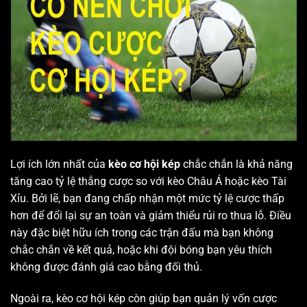
Lợi ích lớn nhất của
kèo cơ hội kép
chắc chắn là khả năng
tăng cao tỷ lệ thắng cược so với kèo Châu Á hoặc kèo Tài
Xỉu. Bởi lẽ, bạn đang chấp nhận một mức tỷ lệ cược thấp
hơn để đổi lại sự an toàn và giảm thiểu rủi ro thua lỗ. Điều
này đặc biệt hữu ích trong các trận đấu mà bạn không
chắc chắn về kết quả, hoặc khi đội bóng bạn yêu thích
không được đánh giá cao bằng đối thủ.
Ngoài ra, kèo cơ hội kép còn giúp bạn quản lý vốn cược