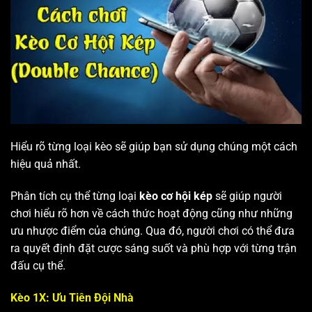
Hiểu rõ từng loại kèo sẽ giúp bạn sử dụng chúng một cách
hiệu quả nhất.
Phân tích cụ thể từng loại
kèo cơ hội kép
sẽ giúp người
chơi hiểu rõ hơn về cách thức hoạt động cũng như những
ưu nhược điểm của chúng. Qua đó, người chơi có thể đưa
ra quyết định đặt cược sáng suốt và phù hợp với từng trận
đấu cụ thể.
Kèo 1X: Ưu Tiên Đội Nhà