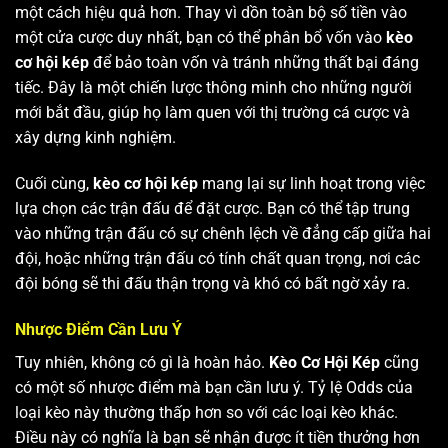
một cách hiệu quả hơn. Thay vì dồn toàn bộ số tiền vào
một cửa cược duy nhất, bạn có thể phân bổ vốn vào
kèo
cơ hội kép
để bảo toàn vốn và tránh những thất bại đáng
tiếc. Đây là một chiến lược thông minh cho những người
mới bắt đầu, giúp họ làm quen với thị trường cá cược và
xây dựng kinh nghiệm.
Cuối cùng,
kèo cơ hội kép
mang lại sự linh hoạt trong việc
lựa chọn các trận đấu để đặt cược. Bạn có thể tập trung
vào những trận đấu có sự chênh lệch về đẳng cấp giữa hai
đội, hoặc những trận đấu có tính chất quan trọng, nơi các
đội bóng sẽ thi đấu thận trọng và khó có bất ngờ xảy ra.
Nhược Điểm Cần Lưu Ý
Tuy nhiên, không có gì là hoàn hảo.
Kèo Cơ Hội Kép
cũng
có một số nhược điểm mà bạn cần lưu ý. Tỷ lệ Odds của
loại kèo này thường thấp hơn so với các loại kèo khác.
Điều này có nghĩa là bạn sẽ nhận được ít tiền thưởng hơn