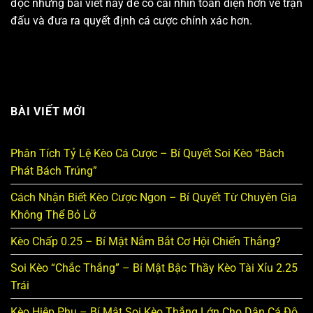
đọc những bài viết này để có cái nhìn toàn diện hơn về trận
đấu và đưa ra quyết định cá cược chính xác hơn.
BÀI VIẾT MỚI
Phân Tích Tỷ Lệ Kèo Cá Cược – Bí Quyết Soi Kèo “Bách
Phát Bách Trúng”
Cách Nhận Biết Kèo Cược Ngon – Bí Quyết Từ Chuyên Gia
Không Thể Bỏ Lỡ
Kèo Chấp 0.25 – Bí Mật Nắm Bắt Cơ Hội Chiến Thắng?
Soi Kèo “Chắc Thắng” – Bí Mật Bậc Thầy Kèo Tài Xỉu 2.25
Trái
Kèo Hiệp Phụ – Bí Mật Soi Kèo Thắng Lớn Cho Dân Cá Độ