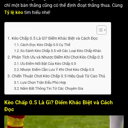
chỉ một bàn thắng cũng có thể định đoạt thắng thua. Cùng
Tỷ lệ kèo
tìm hiểu nhé!
Danh mục
Kèo Chấp 0.5 Là Gì? Điểm Khác Biệt và Cách Đọc
Cách Đọc Kèo Chấp 0.5 Cụ Thể
So Sánh Kèo Chấp 0.5 với Các Loại Kèo Chấp Khác
Phân Tích Ưu và Nhược Điểm Khi Chơi Kèo Chấp 0.5
Ưu Điểm Nổi Bật Của Kèo Chấp 0.5
Nhược Điểm Cần Lưu Ý Khi Chơi Kèo Chấp 0.5
Chiến Thuật Chơi Kèo Chấp 0.5 Hiệu Quả Từ Cao Thủ
Lựa Chọn Trận Đấu Phù Hợp
Nắm Bắt Thông Tin Từ Các Chuyên Gia
Kèo Chấp 0.5 Là Gì? Điểm Khác Biệt và Cách
Đọc