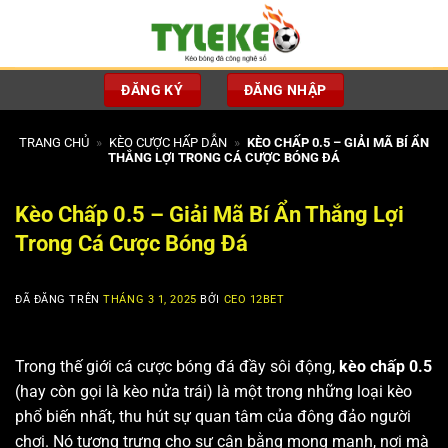
Chuyển
đến
nội
dung
ĐĂNG KÝ
ĐĂNG NHẬP
TRANG CHỦ
»
KÈO CƯỢC HẤP DẪN
»
KÈO CHẤP 0.5 – GIẢI MÃ BÍ ẨN
THẮNG LỢI TRONG CÁ CƯỢC BÓNG ĐÁ
Kèo Chấp 0.5 – Giải Mã Bí Ẩn Thắng Lợi
Trong Cá Cược Bóng Đá
ĐÃ ĐĂNG TRÊN
THÁNG 3 1, 2025
BỞI
CEO 12BET
Trong thế giới cá cược bóng đá đầy sôi động,
kèo chấp 0.5
(hay còn gọi là kèo nửa trái) là một trong những loại kèo
phổ biến nhất, thu hút sự quan tâm của đông đảo người
chơi. Nó tượng trưng cho sự cân bằng mong manh, nơi mà