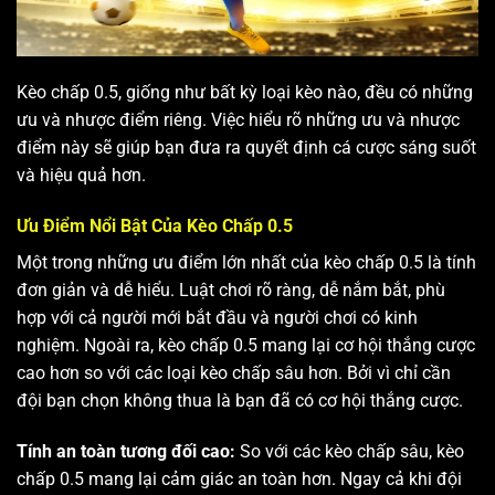
Kèo chấp 0.5, giống như bất kỳ loại kèo nào, đều có những
ưu và nhược điểm riêng. Việc hiểu rõ những ưu và nhược
điểm này sẽ giúp bạn đưa ra quyết định cá cược sáng suốt
và hiệu quả hơn.
Ưu Điểm Nổi Bật Của Kèo Chấp 0.5
Một trong những ưu điểm lớn nhất của kèo chấp 0.5 là tính
đơn giản và dễ hiểu. Luật chơi rõ ràng, dễ nắm bắt, phù
hợp với cả người mới bắt đầu và người chơi có kinh
nghiệm. Ngoài ra, kèo chấp 0.5 mang lại cơ hội thắng cược
cao hơn so với các loại kèo chấp sâu hơn. Bởi vì chỉ cần
đội bạn chọn không thua là bạn đã có cơ hội thắng cược.
Tính an toàn tương đối cao:
So với các kèo chấp sâu, kèo
chấp 0.5 mang lại cảm giác an toàn hơn. Ngay cả khi đội