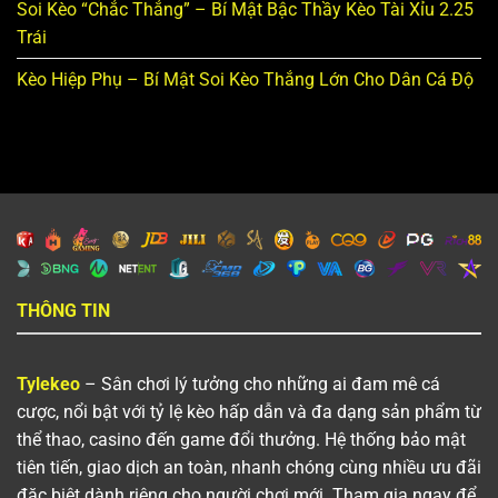
Soi Kèo “Chắc Thắng” – Bí Mật Bậc Thầy Kèo Tài Xỉu 2.25
Trái
Kèo Hiệp Phụ – Bí Mật Soi Kèo Thắng Lớn Cho Dân Cá Độ
THÔNG TIN
Tylekeo
– Sân chơi lý tưởng cho những ai đam mê cá
cược, nổi bật với tỷ lệ kèo hấp dẫn và đa dạng sản phẩm từ
thể thao, casino đến game đổi thưởng. Hệ thống bảo mật
tiên tiến, giao dịch an toàn, nhanh chóng cùng nhiều ưu đãi
đặc biệt dành riêng cho người chơi mới. Tham gia ngay để