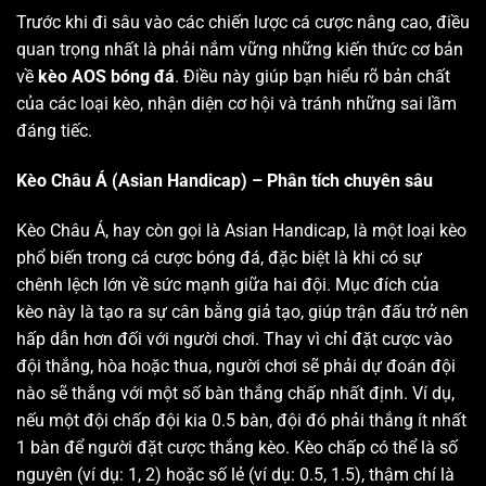
Trước khi đi sâu vào các chiến lược cá cược nâng cao, điều
quan trọng nhất là phải nắm vững những kiến thức cơ bản
về
kèo AOS bóng đá
. Điều này giúp bạn hiểu rõ bản chất
của các loại kèo, nhận diện cơ hội và tránh những sai lầm
đáng tiếc.
Kèo Châu Á (Asian Handicap) – Phân tích chuyên sâu
Kèo Châu Á, hay còn gọi là Asian Handicap, là một loại kèo
phổ biến trong cá cược bóng đá, đặc biệt là khi có sự
chênh lệch lớn về sức mạnh giữa hai đội. Mục đích của
kèo này là tạo ra sự cân bằng giả tạo, giúp trận đấu trở nên
hấp dẫn hơn đối với người chơi. Thay vì chỉ đặt cược vào
đội thắng, hòa hoặc thua, người chơi sẽ phải dự đoán đội
nào sẽ thắng với một số bàn thắng chấp nhất định. Ví dụ,
nếu một đội chấp đội kia 0.5 bàn, đội đó phải thắng ít nhất
1 bàn để người đặt cược thắng kèo. Kèo chấp có thể là số
nguyên (ví dụ: 1, 2) hoặc số lẻ (ví dụ: 0.5, 1.5), thậm chí là