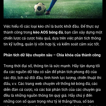
Việc hiểu rõ các loại kèo chỉ là bước khởi đầu. Để thực sự
thành công trong
kèo AOS bóng đá
, bạn cần xây dựng một
chiến lược cá cược hiệu quả, dựa trên việc phân tích thông
tin kỹ lưỡng, quản lý vốn hợp lý, và kiểm soát cảm xúc tốt.
Phân tích dữ liệu chuyên sâu – Chìa khóa của thành công
Trong thời đại số, thông tin là sức mạnh. Hãy tận dụng tối
đa các nguồn dữ liệu có sẵn để phân tích phong độ của
các đội, lịch sử đối đầu, tình hình lực lượng, chiến thuật thi
đấu, v.v. Các trang web chuyên về thống kê bóng đá, các
diễn đàn cá cược, và các bài phân tích của các chuyên gia
đều là những nguồn thông tin quý giá. Hãy chú ý đến
những con số quan trọng như tỷ lệ thắng/thua, số bàn