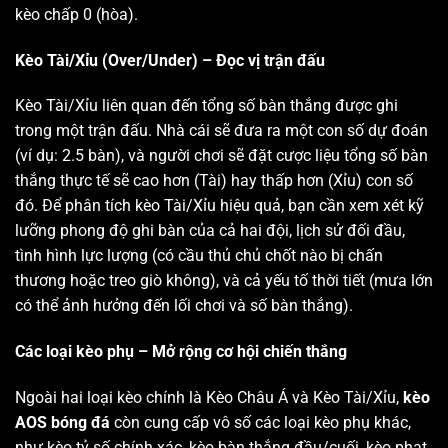
kèo chấp 0 (hòa).
Kèo Tài/Xỉu (Over/Under) – Đọc vị trận đấu
Kèo Tài/Xỉu liên quan đến tổng số bàn thắng được ghi
trong một trận đấu. Nhà cái sẽ đưa ra một con số dự đoán
(ví dụ: 2.5 bàn), và người chơi sẽ đặt cược liệu tổng số bàn
thắng thực tế sẽ cao hơn (Tài) hay thấp hơn (Xỉu) con số
đó. Để phân tích kèo Tài/Xỉu hiệu quả, bạn cần xem xét kỹ
lưỡng phong độ ghi bàn của cả hai đội, lịch sử đối đầu,
tình hình lực lượng (có cầu thủ chủ chốt nào bị chấn
thương hoặc treo giò không), và cả yếu tố thời tiết (mưa lớn
có thể ảnh hưởng đến lối chơi và số bàn thắng).
Các loại kèo phụ – Mở rộng cơ hội chiến thắng
Ngoài hai loại kèo chính là Kèo Châu Á và Kèo Tài/Xỉu,
kèo
AOS bóng đá
còn cung cấp vô số các loại kèo phụ khác,
như kèo tỷ số chính xác, kèo bàn thắng đầu/cuối, kèo phạt