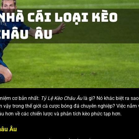
 niệm cơ bản nhất:
Tỷ Lệ Kèo Châu Âu
là gì? Nó khác biệt ra sao
đến vậy trong thế giới cá cược bóng đá chuyên nghiệp? Việc nắm
u hơn về các chiến lược và phân tích kèo phức tạp hơn.
hâu Âu