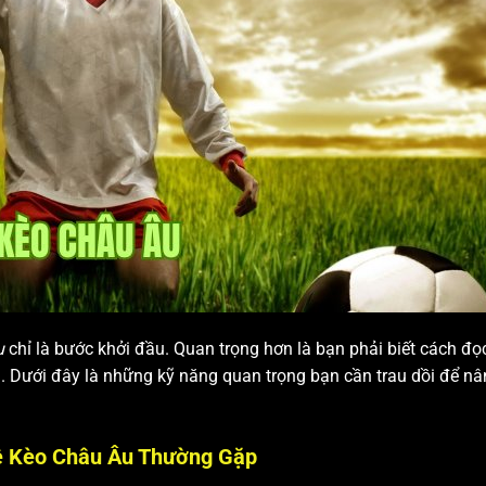
u
chỉ là bước khởi đầu. Quan trọng hơn là bạn phải biết cách đọc
ả. Dưới đây là những kỹ năng quan trọng bạn cần trau dồi để n
Lệ Kèo Châu Âu Thường Gặp