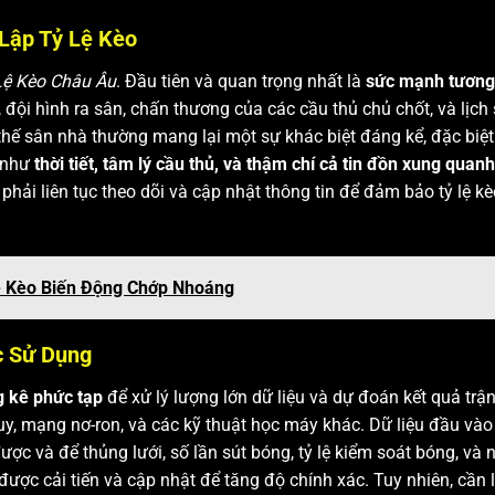
Lập Tỷ Lệ Kèo
Lệ Kèo Châu Âu
. Đầu tiên và quan trọng nhất là
sức mạnh tương
 đội hình ra sân, chấn thương của các cầu thủ chủ chốt, và lịch
 thế sân nhà thường mang lại một sự khác biệt đáng kể, đặc biệt
ố như
thời tiết, tâm lý cầu thủ, và thậm chí cả tin đồn xung quanh
phải liên tục theo dõi và cập nhật thông tin để đảm bảo tỷ lệ kè
Lệ Kèo Biến Động Chớp Nhoáng
c Sử Dụng
g kê phức tạp
để xử lý lượng lớn dữ liệu và dự đoán kết quả trậ
y, mạng nơ-ron, và các kỹ thuật học máy khác. Dữ liệu đầu vào
ợc và để thủng lưới, số lần sút bóng, tỷ lệ kiểm soát bóng, và 
ược cải tiến và cập nhật để tăng độ chính xác. Tuy nhiên, cần 