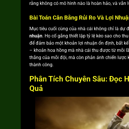
rằng không có mô hình nào là hoàn hảo, và vẫn l
Bài Toán Cân Bằng Rủi Ro Và Lợi Nhuậ
Mục tiêu cuối cùng của nhà cái không chỉ là dự 
nhuận
. Họ cố gắng thiết lập tỷ lệ kèo sao cho t
để đảm bảo một khoản lợi nhuận ổn định, bất kể kế
– khoản hoa hồng mà nhà cái thu được từ mỗi lầ
thắng của mỗi đội, mà còn phản ánh chiến lược k
thành công.
Phân Tích Chuyên Sâu: Đọc H
Quả