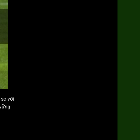
 so với
 vững