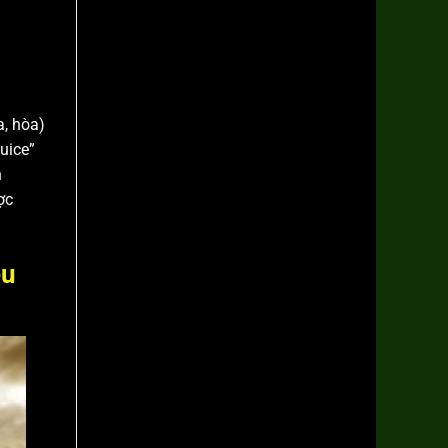
a, hòa)
uice”
n
ợc
ệu