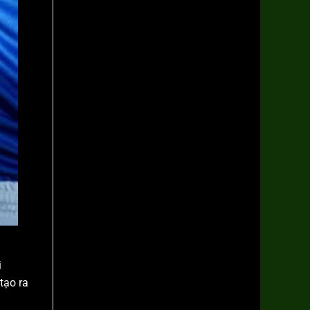
i
tạo ra