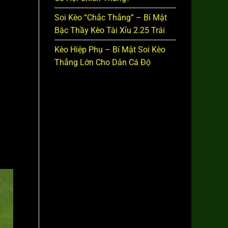
Soi Kèo “Chắc Thắng” – Bí Mật
Bậc Thầy Kèo Tài Xỉu 2.25 Trái
Kèo Hiệp Phụ – Bí Mật Soi Kèo
Thắng Lớn Cho Dân Cá Độ