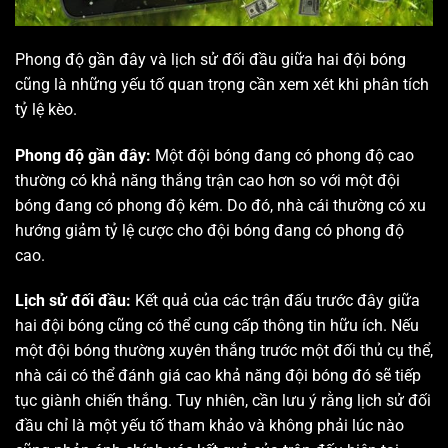
Phong độ gần đây và lịch sử đối đầu giữa hai đội bóng
cũng là những yếu tố quan trọng cần xem xét khi phân tích
tỷ lệ kèo.
Phong độ gần đây:
Một đội bóng đang có phong độ cao
thường có khả năng thắng trận cao hơn so với một đội
bóng đang có phong độ kém. Do đó, nhà cái thường có xu
hướng giảm tỷ lệ cược cho đội bóng đang có phong độ
cao.
Lịch sử đối đầu:
Kết quả của các trận đấu trước đây giữa
hai đội bóng cũng có thể cung cấp thông tin hữu ích. Nếu
một đội bóng thường xuyên thắng trước một đối thủ cụ thể,
nhà cái có thể đánh giá cao khả năng đội bóng đó sẽ tiếp
tục giành chiến thắng. Tuy nhiên, cần lưu ý rằng lịch sử đối
đầu chỉ là một yếu tố tham khảo và không phải lúc nào