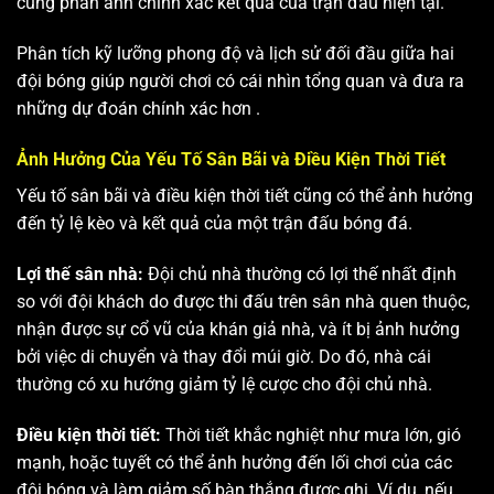
cũng phản ánh chính xác kết quả của trận đấu hiện tại.
Phân tích kỹ lưỡng phong độ và lịch sử đối đầu giữa hai
đội bóng giúp người chơi có cái nhìn tổng quan và đưa ra
những dự đoán chính xác hơn .
Ảnh Hưởng Của Yếu Tố Sân Bãi và Điều Kiện Thời Tiết
Yếu tố sân bãi và điều kiện thời tiết cũng có thể ảnh hưởng
đến tỷ lệ kèo và kết quả của một trận đấu bóng đá.
Lợi thế sân nhà:
Đội chủ nhà thường có lợi thế nhất định
so với đội khách do được thi đấu trên sân nhà quen thuộc,
nhận được sự cổ vũ của khán giả nhà, và ít bị ảnh hưởng
bởi việc di chuyển và thay đổi múi giờ. Do đó, nhà cái
thường có xu hướng giảm tỷ lệ cược cho đội chủ nhà.
Điều kiện thời tiết:
Thời tiết khắc nghiệt như mưa lớn, gió
mạnh, hoặc tuyết có thể ảnh hưởng đến lối chơi của các
đội bóng và làm giảm số bàn thắng được ghi. Ví dụ, nếu