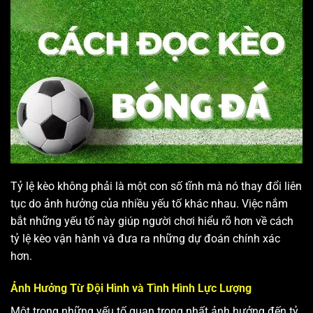
Tỷ lệ kèo không phải là một con số tĩnh mà nó thay đổi liên
tục do ảnh hưởng của nhiều yếu tố khác nhau. Việc nắm
bắt những yếu tố này giúp người chơi hiểu rõ hơn về cách
tỷ lệ kèo vận hành và đưa ra những dự đoán chính xác
hơn.
Ảnh Hưởng Từ Đội Hình và Tình Hình Lực Lượng
Một trong những yếu tố quan trọng nhất ảnh hưởng đến tỷ