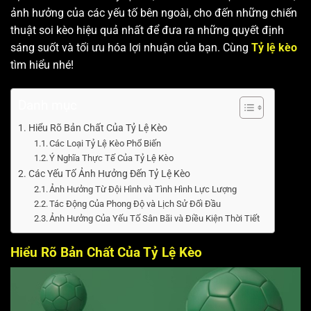
ảnh hưởng của các yếu tố bên ngoài, cho đến những chiến
thuật soi kèo hiệu quả nhất để đưa ra những quyết định
sáng suốt và tối ưu hóa lợi nhuận của bạn. Cùng
Tỷ lệ kèo
tìm hiểu nhé!
Danh mục
Hiểu Rõ Bản Chất Của Tỷ Lệ Kèo
Các Loại Tỷ Lệ Kèo Phổ Biến
Ý Nghĩa Thực Tế Của Tỷ Lệ Kèo
Các Yếu Tố Ảnh Hưởng Đến Tỷ Lệ Kèo
Ảnh Hưởng Từ Đội Hình và Tình Hình Lực Lượng
Tác Động Của Phong Độ và Lịch Sử Đối Đầu
Ảnh Hưởng Của Yếu Tố Sân Bãi và Điều Kiện Thời Tiết
Hiểu Rõ Bản Chất Của Tỷ Lệ Kèo