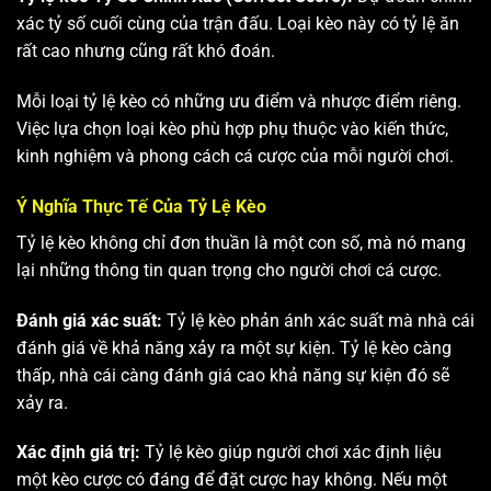
xác tỷ số cuối cùng của trận đấu. Loại kèo này có tỷ lệ ăn
rất cao nhưng cũng rất khó đoán.
Mỗi loại tỷ lệ kèo có những ưu điểm và nhược điểm riêng.
Việc lựa chọn loại kèo phù hợp phụ thuộc vào kiến thức,
kinh nghiệm và phong cách cá cược của mỗi người chơi.
Ý Nghĩa Thực Tế Của Tỷ Lệ Kèo
Tỷ lệ kèo không chỉ đơn thuần là một con số, mà nó mang
lại những thông tin quan trọng cho người chơi cá cược.
Đánh giá xác suất:
Tỷ lệ kèo phản ánh xác suất mà nhà cái
đánh giá về khả năng xảy ra một sự kiện. Tỷ lệ kèo càng
thấp, nhà cái càng đánh giá cao khả năng sự kiện đó sẽ
xảy ra.
Xác định giá trị:
Tỷ lệ kèo giúp người chơi xác định liệu
một kèo cược có đáng để đặt cược hay không. Nếu một