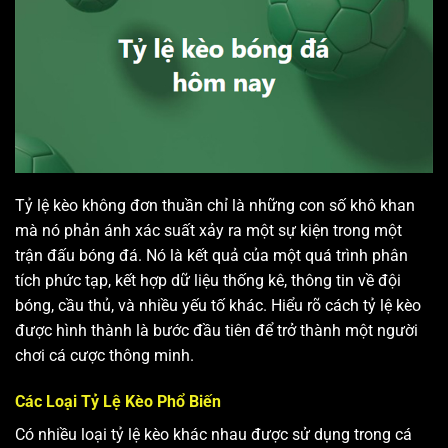
Tỷ lệ kèo không đơn thuần chỉ là những con số khô khan
mà nó phản ánh xác suất xảy ra một sự kiện trong một
trận đấu bóng đá. Nó là kết quả của một quá trình phân
tích phức tạp, kết hợp dữ liệu thống kê, thông tin về đội
bóng, cầu thủ, và nhiều yếu tố khác. Hiểu rõ cách tỷ lệ kèo
được hình thành là bước đầu tiên để trở thành một người
chơi cá cược thông minh.
Các Loại Tỷ Lệ Kèo Phổ Biến
Có nhiều loại tỷ lệ kèo khác nhau được sử dụng trong cá