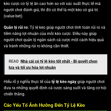
kèo cược có tỷ lệ ăn cao hơn so với xác suất thực tế mà
người chơi đánh giá, thì đó có thể là một kèo có giá trị
(value bet).
Quản lý rủi ro:
Tỷ lệ kèo giúp người chơi tính toán rủi ro và
tiềm năng lợi nhuận của mỗi kèo cược. Điều này giúp
người chơi quản lý ngân sách cá cược một cách hiệu quả
và tránh những rủi ro không cần thiết.
READ
Nhà cái có tỷ lệ kèo tốt nhất - Bí quyết chọn
lựa và tối ưu hóa lợi nhuận
Hiểu rõ ý nghĩa thực tế của
tỷ lệ kèo ngày
giúp người chơi
đưa ra những quyết định cá cược sáng suốt và tăng cơ hội
chiến thắng.
Các Yếu Tố Ảnh Hưởng Đến Tỷ Lệ Kèo