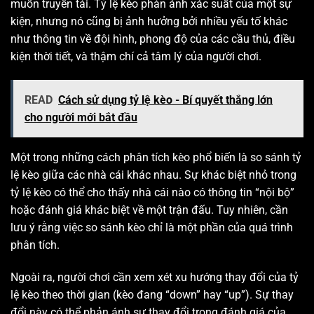
muốn truyền tải. Tỷ lệ kèo phản ánh xác suất của một sự
kiện, nhưng nó cũng bị ảnh hưởng bởi nhiều yếu tố khác
như thông tin về đội hình, phong độ của các cầu thủ, điều
kiện thời tiết, và thậm chí cả tâm lý của người chơi.
READ
Cách sử dụng tỷ lệ kèo - Bí quyết thắng lớn
cho người mới bắt đầu
Một trong những cách phân tích kèo phổ biến là so sánh tỷ
lệ kèo giữa các nhà cái khác nhau. Sự khác biệt nhỏ trong
tỷ lệ kèo có thể cho thấy nhà cái nào có thông tin “nội bộ”
hoặc đánh giá khác biệt về một trận đấu. Tuy nhiên, cần
lưu ý rằng việc so sánh kèo chỉ là một phần của quá trình
phân tích.
Ngoài ra, người chơi cần xem xét xu hướng thay đổi của tỷ
lệ kèo theo thời gian (kèo đang “down” hay “up”). Sự thay
đổi này có thể phản ánh sự thay đổi trong đánh giá của