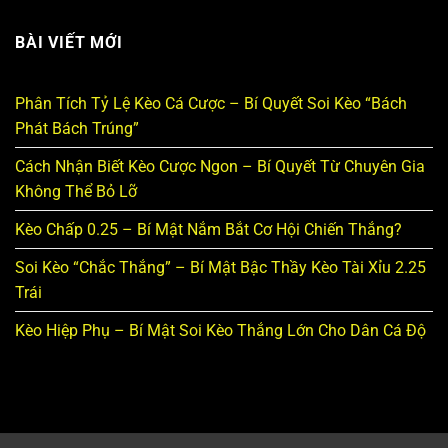
BÀI VIẾT MỚI
Phân Tích Tỷ Lệ Kèo Cá Cược – Bí Quyết Soi Kèo “Bách
Phát Bách Trúng”
Cách Nhận Biết Kèo Cược Ngon – Bí Quyết Từ Chuyên Gia
Không Thể Bỏ Lỡ
Kèo Chấp 0.25 – Bí Mật Nắm Bắt Cơ Hội Chiến Thắng?
Soi Kèo “Chắc Thắng” – Bí Mật Bậc Thầy Kèo Tài Xỉu 2.25
Trái
Kèo Hiệp Phụ – Bí Mật Soi Kèo Thắng Lớn Cho Dân Cá Độ