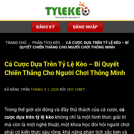
Chuyển
đến
nội
dung
ĐĂNG KÝ
ĐĂNG NHẬP
TRANG CHỦ
»
PHÂN TÍCH KÈO
»
CÁ CƯỢC DỰA TRÊN TỶ LỆ KÈO – BÍ
QUYẾT CHIẾN THẮNG CHO NGƯỜI CHƠI THÔNG MINH
Cá Cược Dựa Trên Tỷ Lệ Kèo – Bí Quyết
Chiến Thắng Cho Người Chơi Thông Minh
ĐÃ ĐĂNG TRÊN
THÁNG 3 1, 2025
BỞI
CEO 12BET
Trong thế giới sôi động và đầy thử thách của cá cược,
cá
cược dựa trên tỷ lệ kèo
không chỉ là một hình thức giải trí
mà còn là một nghệ thuật, một khoa học đòi hỏi người chơi
phải có kiến thức sâu rộng, khả năng phân tích sắc bén và