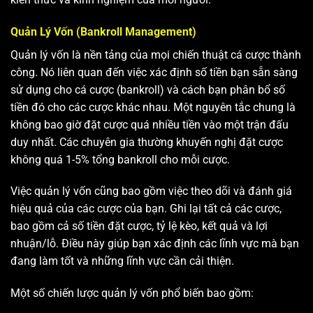
quản lý rủi ro và bảo vệ vốn của mình. Các chiến thuật cá
cược có thể rất đa dạng, tùy thuộc vào phong cách chơi,
kiến thức và kinh nghiệm của mỗi người.
Quản Lý Vốn (Bankroll Management)
Quản lý vốn là nền tảng của mọi chiến thuật cá cược thành
công. Nó liên quan đến việc xác định số tiền bạn sẵn sàng
sử dụng cho cá cược (bankroll) và cách bạn phân bổ số
tiền đó cho các cược khác nhau. Một nguyên tắc chung là
không bao giờ đặt cược quá nhiều tiền vào một trận đấu
duy nhất. Các chuyên gia thường khuyến nghị đặt cược
không quá 1-5% tổng bankroll cho mỗi cược.
Việc quản lý vốn cũng bao gồm việc theo dõi và đánh giá
hiệu quả của các cược của bạn. Ghi lại tất cả các cược,
bao gồm cả số tiền đặt cược, tỷ lệ kèo, kết quả và lợi
nhuận/lỗ. Điều này giúp bạn xác định các lĩnh vực mà bạn
đang làm tốt và những lĩnh vực cần cải thiện.