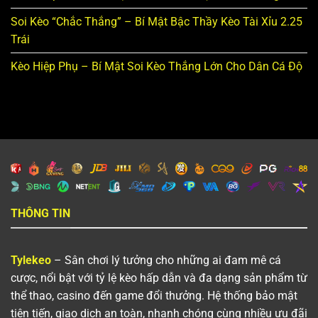
Soi Kèo “Chắc Thắng” – Bí Mật Bậc Thầy Kèo Tài Xỉu 2.25
Trái
Kèo Hiệp Phụ – Bí Mật Soi Kèo Thắng Lớn Cho Dân Cá Độ
THÔNG TIN
Tylekeo
– Sân chơi lý tưởng cho những ai đam mê cá
cược, nổi bật với tỷ lệ kèo hấp dẫn và đa dạng sản phẩm từ
thể thao, casino đến game đổi thưởng. Hệ thống bảo mật
tiên tiến, giao dịch an toàn, nhanh chóng cùng nhiều ưu đãi