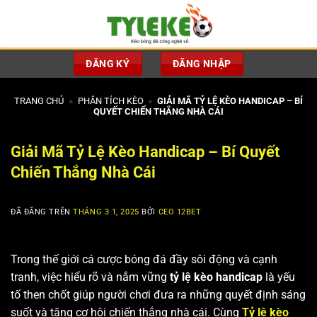
Chuyển
đến
nội
dung
ĐĂNG KÝ
ĐĂNG NHẬP
TRANG CHỦ
»
PHÂN TÍCH KÈO
»
GIẢI MÃ TỶ LỆ KÈO HANDICAP – BÍ
QUYẾT CHIẾN THẮNG NHÀ CÁI
Giải Mã Tỷ Lệ Kèo Handicap – Bí Quyết
Chiến Thắng Nhà Cái
ĐÃ ĐĂNG TRÊN
THÁNG 3 1, 2025
BỞI
CEO 12BET
Trong thế giới cá cược bóng đá đầy sôi động và cạnh
tranh, việc hiểu rõ và nắm vững
tỷ lệ kèo handicap
là yếu
tố then chốt giúp người chơi đưa ra những quyết định sáng
suốt và tăng cơ hội chiến thắng nhà cái. Cùng
Tỷ lệ kèo