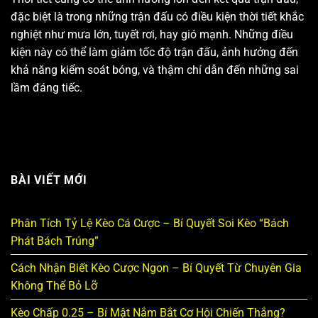
đặc biệt là trong những trận đấu có điều kiện thời tiết khắc
nghiệt như mưa lớn, tuyết rơi, hay gió mạnh. Những điều
kiện này có thể làm giảm tốc độ trận đấu, ảnh hưởng đến
khả năng kiểm soát bóng, và thậm chí dẫn đến những sai
lầm đáng tiếc.
BÀI VIẾT MỚI
Phân Tích Tỷ Lệ Kèo Cá Cược – Bí Quyết Soi Kèo “Bách
Phát Bách Trúng”
Cách Nhận Biết Kèo Cược Ngon – Bí Quyết Từ Chuyên Gia
Không Thể Bỏ Lỡ
Kèo Chấp 0.25 – Bí Mật Nắm Bắt Cơ Hội Chiến Thắng?