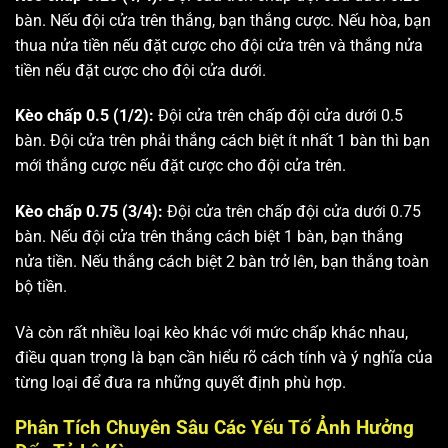
bàn. Nếu đội cửa trên thắng, bạn thắng cược. Nếu hòa, bạn
thua nửa tiền nếu đặt cược cho đội cửa trên và thắng nửa
tiền nếu đặt cược cho đội cửa dưới.
Kèo chấp 0.5 (1/2):
Đội cửa trên chấp đội cửa dưới 0.5
bàn. Đội cửa trên phải thắng cách biệt ít nhất 1 bàn thì bạn
mới thắng cược nếu đặt cược cho đội cửa trên.
Kèo chấp 0.75 (3/4):
Đội cửa trên chấp đội cửa dưới 0.75
bàn. Nếu đội cửa trên thắng cách biệt 1 bàn, bạn thắng
nửa tiền. Nếu thắng cách biệt 2 bàn trở lên, bạn thắng toàn
bộ tiền.
Và còn rất nhiều loại kèo khác với mức chấp khác nhau,
điều quan trọng là bạn cần hiểu rõ cách tính và ý nghĩa của
từng loại để đưa ra những quyết định phù hợp.
Phân Tích Chuyên Sâu Các Yếu Tố Ảnh Hưởng