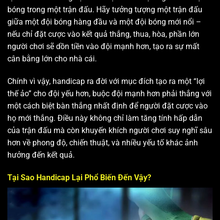
bóng trong một trận đấu. Hãy tưởng tượng một trận đấu
giữa một đội bóng hàng đầu và một đội bóng mới nổi –
nếu chỉ đặt cược vào kết quả thắng, thua, hòa, phần lớn
người chơi sẽ dồn tiền vào đội mạnh hơn, tạo ra sự mất
cân bằng lớn cho nhà cái.
Chính vì vậy, handicap ra đời với mục đích tạo ra một “lợi
thế ảo” cho đội yếu hơn, buộc đội mạnh hơn phải thắng với
một cách biệt bàn thắng nhất định để người đặt cược vào
họ mới thắng. Điều này không chỉ làm tăng tính hấp dẫn
của trận đấu mà còn khuyến khích người chơi suy nghĩ sâu
hơn về phong độ, chiến thuật, và nhiều yếu tố khác ảnh
hưởng đến kết quả.
Tại Sao Handicap Lại Phổ Biến Đến Vậy?