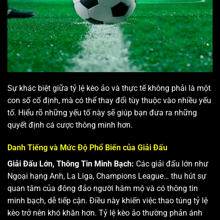
Sự khác biệt giữa tỷ lệ kèo ảo và thực tế không phải là một
con số cố định, mà có thể thay đổi tùy thuộc vào nhiều yếu
tố. Hiểu rõ những yếu tố này sẽ giúp bạn đưa ra những
quyết định cá cược thông minh hơn.
Danh Tiếng và Mức Độ Phổ Biến của Giải Đấu
Giải Đấu Lớn, Thông Tin Minh Bạch:
Các giải đấu lớn như
Ngoại hạng Anh, La Liga, Champions League… thu hút sự
quan tâm của đông đảo người hâm mộ và có thông tin
minh bạch, dễ tiếp cận. Điều này khiến việc thao túng tỷ lệ
kèo trở nên khó khăn hơn. Tỷ lệ kèo ảo thường phản ánh