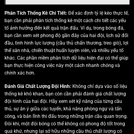
Phân Tích Thống Kê Chi Tiết:
Để xác định tỷ lệ kèo thực tế,
bạn cần phải phân tích thống kê một cách chi tiết các yếu
tố ảnh hưởng đến kết quả trận đấu. Ví dụ, trong bóng đá,
bạn cần xem xét phong độ gần đây của hai đội, lịch sử đối
đầu, tình hình lực lượng (cầu thủ chấn thương, treo giò), lợi
thế sân nhà, chiến thuật huấn luyện viên, và nhiều yếu tố
khác. Các phần mềm phân tích dữ liệu hiện đại có thể giúp
bạn thực hiện công việc này một cách nhanh chóng và
chính xác hơn.
Đánh Giá Chất Lượng Đội Hình:
Không chỉ dựa vào số liệu
thống kê khô khan, bạn còn cần phải đánh giá chất lượng
đội hình của hai đội. Hãy xem xét kỹ năng của từng cầu
thủ, sự ăn ý giữa các tuyến, khả năng phòng ngự và tấn
công, và bản lĩnh thi đấu trong những trận cầu quan trọng.
Đôi khi, một đội bóng có thể không có phong độ tốt trong
quá khứ, nhưng lại sở hữu những cầu thủ chất lượng có