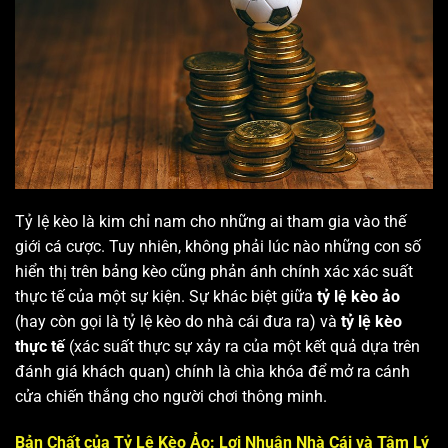
Tỷ lệ kèo là kim chỉ nam cho những ai tham gia vào thế
giới cá cược. Tuy nhiên, không phải lúc nào những con số
hiển thị trên bảng kèo cũng phản ánh chính xác xác suất
thực tế của một sự kiện. Sự khác biệt giữa
tỷ lệ kèo ảo
(hay còn gọi là tỷ lệ kèo do nhà cái đưa ra) và
tỷ lệ kèo
thực tế
(xác suất thực sự xảy ra của một kết quả dựa trên
đánh giá khách quan) chính là chìa khóa để mở ra cánh
cửa chiến thắng cho người chơi thông minh.
Bản Chất của Tỷ Lệ Kèo Ảo: Lợi Nhuận Nhà Cái và Tâm Lý