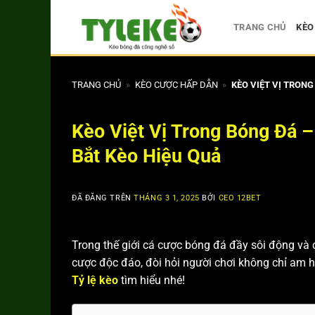
Chuyển
đến
TRANG CHỦ
KÈO
nội
dung
TRANG CHỦ
»
KÈO CƯỢC HẤP DẪN
»
KÈO VIỆT VỊ TRON
Kèo Việt Vị Trong Bóng Đá 
Bắt Kèo Hiệu Quả
ĐÃ ĐĂNG TRÊN
THÁNG 3 1, 2025
BỞI
CEO 12BET
Trong thế giới cá cược bóng đá đầy sôi động và 
cược độc đáo, đòi hỏi người chơi không chỉ am h
Tỷ lệ kèo
tìm hiểu nhé!