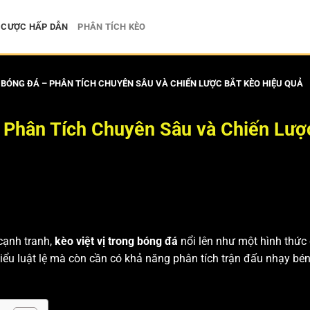
 CƯỢC HẤP DẪN
PHÂN TÍCH KÈO
G BÓNG ĐÁ – PHÂN TÍCH CHUYÊN SÂU VÀ CHIẾN LƯỢC BẮT KÈO HIỆU QUẢ
– Phân Tích Chuyên Sâu và Chiến Lượ
cạnh tranh,
kèo việt vị trong bóng đá
nổi lên như một hình thức
iểu luật lệ mà còn cần có khả năng phân tích trận đấu nhạy bé