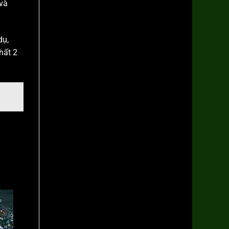
 và
dụ,
nhất 2