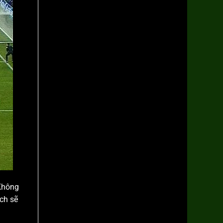
 Không
ch sẽ