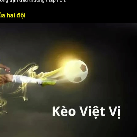
 trong trận đấu thường thấp hơn.
ủa hai đội