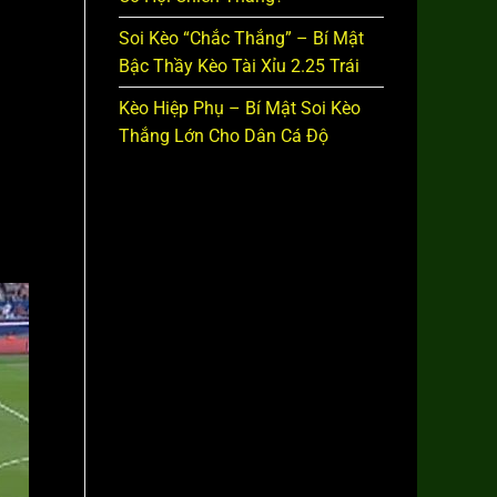
Soi Kèo “Chắc Thắng” – Bí Mật
Bậc Thầy Kèo Tài Xỉu 2.25 Trái
Kèo Hiệp Phụ – Bí Mật Soi Kèo
Thắng Lớn Cho Dân Cá Độ