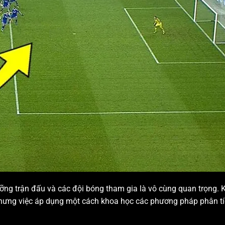
 lưỡng trận đấu và các đội bóng tham gia là vô cùng quan trọng.
hưng việc áp dụng một cách khoa học các phương pháp phân tí