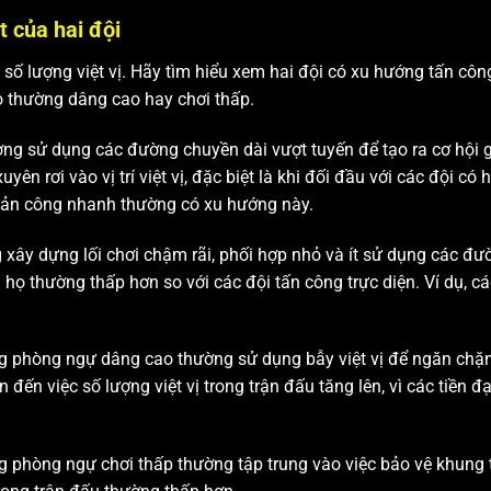
t của hai đội
 số lượng việt vị. Hãy tìm hiểu xem hai đội có xu hướng tấn côn
 thường dâng cao hay chơi thấp.
g sử dụng các đường chuyền dài vượt tuyến để tạo ra cơ hội g
ên rơi vào vị trí việt vị, đặc biệt là khi đối đầu với các đội có 
phản công nhanh thường có xu hướng này.
ây dựng lối chơi chậm rãi, phối hợp nhỏ và ít sử dụng các đư
 họ thường thấp hơn so với các đội tấn công trực diện. Ví dụ, cá
g phòng ngự dâng cao thường sử dụng bẫy việt vị để ngăn chặ
đến việc số lượng việt vị trong trận đấu tăng lên, vì các tiền đ
 phòng ngự chơi thấp thường tập trung vào việc bảo vệ khung