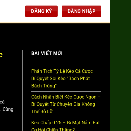
ĐĂNG KÝ
ĐĂNG NHẬP
c
BÀI VIẾT MỚI
Phân Tích Tỷ Lệ Kèo Cá Cược –
Bí Quyết Soi Kèo “Bách Phát
Bách Trúng”
Cách Nhận Biết Kèo Cược Ngon –
 cá
Bí Quyết Từ Chuyên Gia Không
n. Cùng
Thể Bỏ Lỡ
Kèo Chấp 0.25 – Bí Mật Nắm Bắt
Cơ Hội Chiến Thắng?